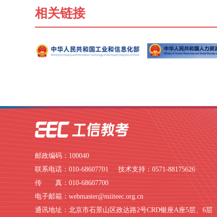
相关链接
邮政编码：100040
联系电话：010-68607701 技术支持：0571-88175626
传 真：010-68607700
电子邮箱：webmaster@miiteec.org.cn
通讯地址：北京市石景山区政达路2号CRD银座A座5层、6层