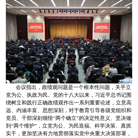
会议指出，政绩观问题是一个根本性问题，关乎立
党为公、执政为民。党的十八大以来，习近平总书记围
绕树立和践行正确政绩观作出一系列重要论述，立意高
远、内涵丰富、思想深刻，对于教育引导各级党组织和
党员、干部深刻领悟“两个确立”的决定性意义、坚决做
到“两个维护”，立党为公、为民造福、科学决策、真抓
实干，更加坚决有力地贯彻落实党中央重大决策部署，