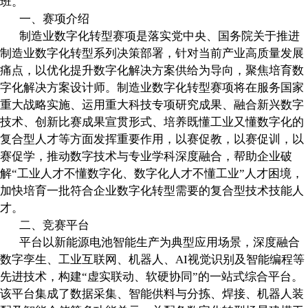
班。
一、赛项介绍
制造业数字化转型赛项是落实党中央、国务院关于推进
制造业数字化转型系列决策部署，针对当前产业高质量发展
痛点，以优化提升数字化解决方案供给为导向，聚焦培育数
字化解决方案设计师。制造业数字化转型赛项将在服务国家
重大战略实施、运用重大科技专项研究成果、融合新兴数字
技术、创新比赛成果宣贯形式、培养既懂工业又懂数字化的
复合型人才等方面发挥重要作用，以赛促教，以赛促训，以
赛促学，推动数字技术与专业学科深度融合，帮助企业破
解“工业人才不懂数字化、数字化人才不懂工业”人才困境，
加快培育一批符合企业数字化转型需要的复合型技术技能人
才。
二、竞赛平台
平台以新能源电池智能生产为典型应用场景，深度融合
数字孪生、工业互联网、机器人、AI视觉识别及智能编程等
先进技术，构建“虚实联动、软硬协同”的一站式综合平台。
该平台集成了数据采集、智能供料与分拣、焊接、机器人装